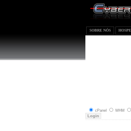
SOBRE NÓS
HOSP
cPanel
WHM