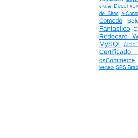
Desenvolv
cPanel
de Sites
e-Com
Comodo
Bol
Fantastico
C
Redecard 
MySQL
Ciel
Certificado
osCommerce
SPS Bra
WHMCS