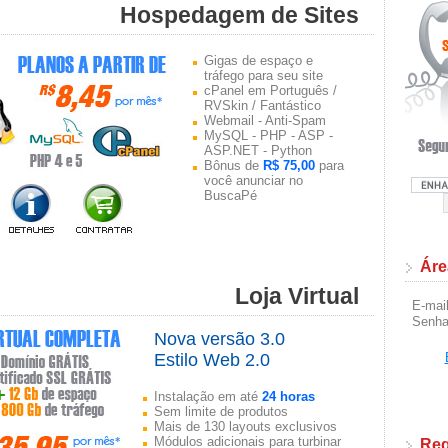
Hospedagem de Sites
Gigas de espaço e
tráfego para seu site
cPanel em Português /
RVSkin / Fantástico
Webmail - Anti-Spam
MySQL - PHP - ASP -
ASP.NET - Python
Bônus de
R$ 75,00
para
você anunciar no
BuscaPé
Áre
Loja Virtual
E-mai
Senh
Nova versão 3.0
Estilo Web 2.0
Instalação em até
24 horas
Sem limite de produtos
Mais de 130 layouts exclusivos
Módulos adicionais para turbinar
Reg