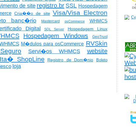
registro.br
SSL
imento de site
Hospedagem
Visa/Visa Electron
merce
Cria��o de site
eto banc�rio
WHMCS
Mastercard
osCommerce
ertificado Digital
Hospedagem Linux
SQL Server
WHMCS
Hospedagem Windows
GeoTrust
RVSkin
o WHMCS
M�dulos para osCommerce
 Seguro
website
Servi�os WHMCS
Ita� ShopLine
Registro de Dom�nio
Boleto
loja
desco