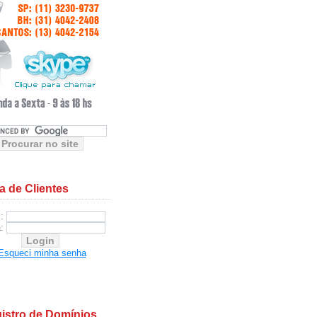
a de Clientes
l:
a:
Esqueci minha senha
istro de Domínios